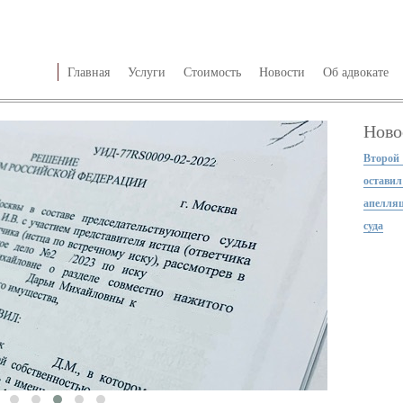
Главная
Услуги
Стоимость
Новости
Об адвокате
Ново
Второй
остави
апелляц
суда